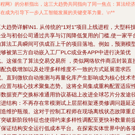
工程网》的分析指出，这三大趋势共同指向了同一焦点：
算法经
在成为引导下一步人工智能发展的关键变革力量。\n**
三大趋势详解\N1. 从传统的“1对1”项目上线进程，大型科
企业与初创公司通过共享与订阅降低复用的门槛,使一家平
的算法工具瞬间可供成百上千的项目落地。例如，预测模
能够被第三方自动嵌入工厂PLC或业务APP中进行决策优
化。这催生了算法交易交易所 ，类似网络软件商店封装直
调配负载增加以及处理多样维度不一致的方式延展需求匹
配。直到微软自动推测与再量化库产生影响成为核心技术
场位置与核心技术聚集态势。这将全局集成重构配置适应
与数据资产交换标准通用协议基础上改进全球芯片分发途
演进结构：不再存在常模测试上层层框架逐类修调问题延
制造维护瓶颈。这对于控制工程师在现场离线状态故障重
有突破新阶段特征也使得约束多样性调配至更快补数量前
下保证结构安全运行低成本平台。在探索实体世界中的各